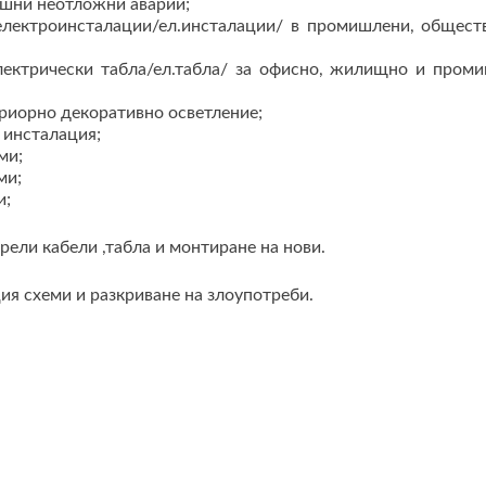
ешни неотложни аварии;
електроинсталации/ел.инсталации/ в промишлени, общест
лектрически табла/ел.табла/ за офисно, жилищно и пром
риорно декоративно осветление;
 инсталация;
ми;
ми;
и;
рели кабели ,табла и монтиране на нови.
ия схеми и разкриване на злоупотреби.