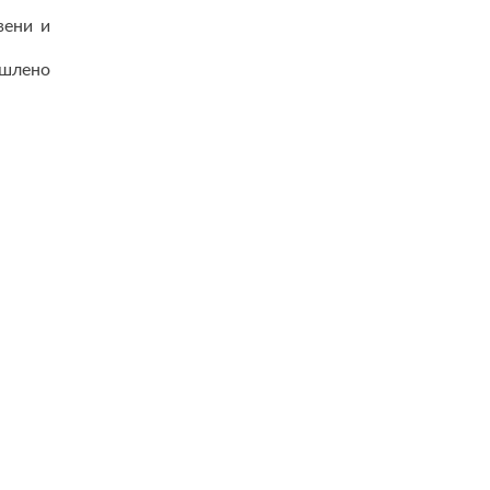
вени и
ишлено