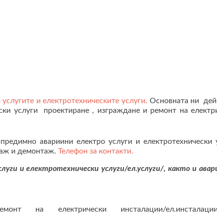
 услугите и електротехническите услуги.
Основната ни дей
ски услуги проектиране , изграждане и ремонт на електр
едимно авариини електро услуги и електротехнически 
таж и демонтаж.
Телефон за контакти.
уги и електротехнически услуги/ел.услуги/, както и авар
онт на електрически инсталации/ел.инсталац