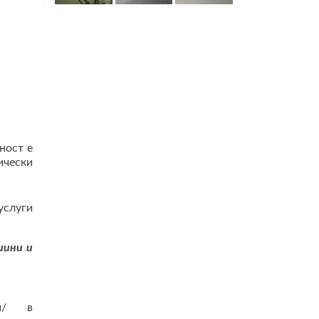
ност е
ически
услуги
иини и
ии/ в