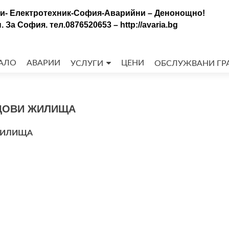
уги- Електротехник-София-Аварийни – Денонощно!
За София. тел.0876520653 – http://avaria.bg
ед
АЛО
АВАРИИ
ЦЕНИ
УСЛУГИ
ОБСЛУЖВАНИ ГР
ржанието
НДОВИ ЖИЛИЩА
ЖИЛИЩА